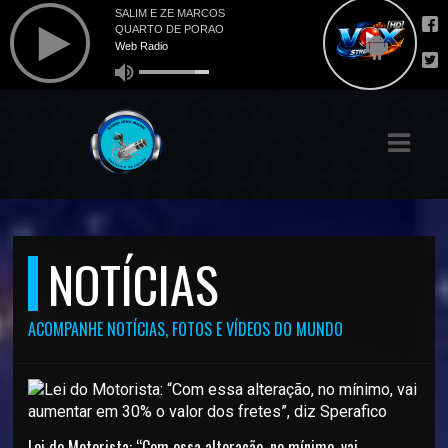
ASTS
IAS
IA
DOS
RAMAÇÃO
NOTÍCIAS
TOS
ACOMPANHE NOTÍCIAS, FOTOS E VÍDEOS DO MUNDO
E
E
ATO
Lei do Motorista: “Com essa alteração, no mínimo, vai