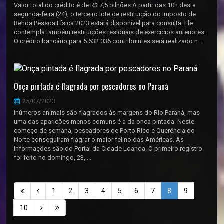
Valor total do crédito é de R$ 7,5 bilhões A partir das 10h desta
segunda-feira (24), o terceiro lote de restituição do Imposto de
Renda Pessoa Física 2023 estará disponível para consulta. Ele
contempla também restituições residuais de exercícios anteriores.
O crédito bancário para 5.632.036 contribuintes será realizado n...
Onça pintada é flagrada por pescadores no Paraná
25/07/2023
Inúmeros animais são flagrados às margens do Rio Paraná, mas
uma das aparições menos comuns é a da onça pintada. Neste
começo de semana, pescadores de Porto Rico e Querência do
Norte conseguiram flagrar o maior felino das Américas. As
informações são do Portal da Cidade Loanda. O primeiro registro
foi feito no domingo, 23, ...
1
2
3
4
5
6
7
8
9
10