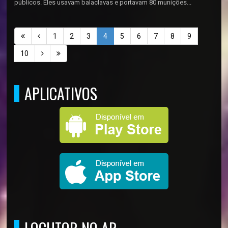
públicos. Eles usavam balaclavas e portavam 80 munições...
1
2
3
4
5
6
7
8
9
10
APLICATIVOS