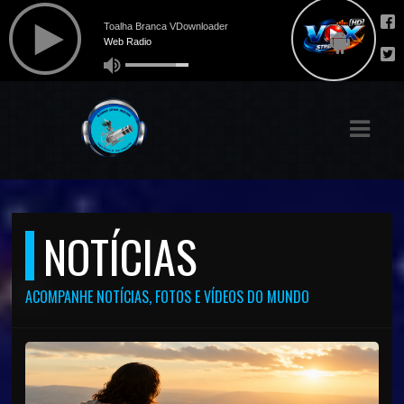
ASTS
IAS
IA
DOS
RAMAÇÃO
NOTÍCIAS
TOS
ACOMPANHE NOTÍCIAS, FOTOS E VÍDEOS DO MUNDO
E
E
ATO